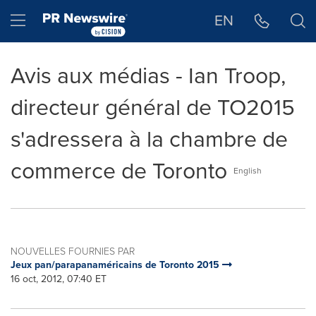
Déclaration d'accessibilité
Sauter la navigation
Hamburger menu
EN
Avis aux médias - Ian Troop,
directeur général de TO2015
s'adressera à la chambre de
commerce de Toronto
English
NOUVELLES FOURNIES PAR
Jeux pan/parapanaméricains de Toronto 2015
16 oct, 2012, 07:40 ET