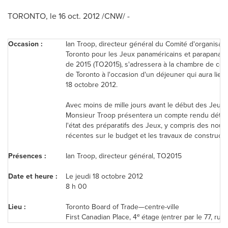
TORONTO
, le
16 oct. 2012
/CNW/ -
Occasion :
Ian Troop
, directeur général du Comité d'organisati
Toronto
pour les Jeux panaméricains et parapanamé
de 2015 (TO2015), s'adressera à la chambre de c
de
Toronto
à l'occasion d'un déjeuner qui aura lieu 
18 octobre 2012.
Avec moins de mille jours avant le début des Jeux,
Monsieur Troop présentera un compte rendu détail
l'état des préparatifs des Jeux, y compris des nouv
récentes sur le budget et les travaux de constructi
Présences :
Ian Troop
, directeur général, TO2015
Date et heure :
Le jeudi 18 octobre 2012
8 h 00
Lieu :
Toronto
Board of Trade—centre-ville
e
First Canadian Place, 4
étage (entrer par le 77, rue