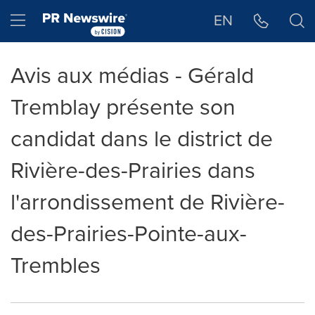
Déclaration d'accessibilité
Sauter la navigation
Hamburger menu
EN
Avis aux médias - Gérald
Tremblay présente son
candidat dans le district de
Rivière-des-Prairies dans
l'arrondissement de Rivière-
des-Prairies-Pointe-aux-
Trembles