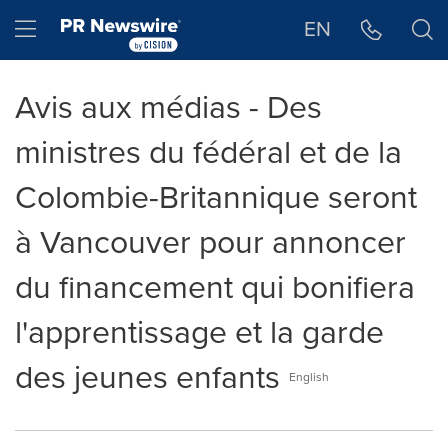
Déclaration d'accessibilité
Sauter la navigation
Hamburger menu
EN
Avis aux médias - Des
ministres du fédéral et de la
Colombie-Britannique seront
à Vancouver pour annoncer
du financement qui bonifiera
l'apprentissage et la garde
des jeunes enfants
English