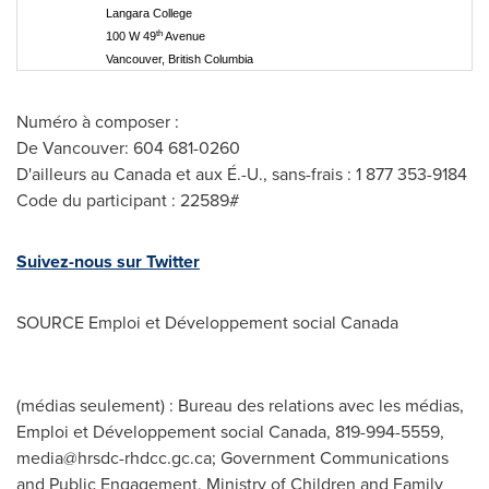
Langara College
th
100 W 49
Avenue
Vancouver, British Columbia
Numéro à composer :
De
Vancouver
: 604 681-0260
D'ailleurs au
Canada
et aux É.-U., sans-frais : 1 877 353-9184
Code du participant : 22589#
Suivez-nous sur Twitter
SOURCE Emploi et Développement social
Canada
(médias seulement) : Bureau des relations avec les médias,
Emploi et Développement social Canada, 819-994-5559,
media@hrsdc-rhdcc.gc.ca
; Government Communications
and Public Engagement, Ministry of Children and Family