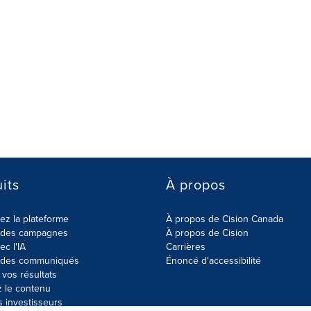
its
À propos
z la plateforme
À propos de Cision Canada
r des campagnes
À propos de Cision
ec l'IA
Carrières
r des communiqués
Énoncé d'accessibilité
vos résultats
z le contenu
s investisseurs