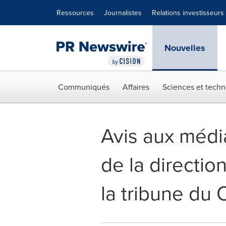
Déclaration d'accessibilité
Sauter la navigation
Ressources
Journalistes
Relations investisseurs
Nouvelles
Communiqués
Affaires
Sciences et techn
Avis aux média
de la directi
la tribune du