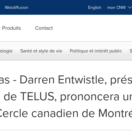
Webdiffusion
English
mon CNW
Produits
Contact
ologie
Santé et style de vie
Politique et intérêt public
S
s - Darren Entwistle, prés
on de TELUS, prononcera un
 Cercle canadien de Montr