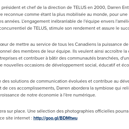
résident et chef de la direction de TELUS en 2000, Darren Entw
re reconnue comme étant la plus mobilisée au monde, pour une en
res années. L'engagement inébranlable de l'équipe envers l'améli
e concurrentiel de TELUS, stimule son rendement et assure le succ
œur de mettre au service de tous les Canadiens la puissance de 
nel des membres de leur équipe. Ils veulent ainsi accroître la qu
reprises et contribuer à bâtir des communautés branchées, d'un o
s de nouvelles occasions de développement social, éducatif et é
e des solutions de communication évoluées et contribue au déve
t de ces accomplissements, Darren abordera la symbiose qui relie
roissance de notre économie à l'ère numérique.
ra sur place. Une sélection des photographies officielles pourr
e site internet :
http://goo.gl/BDMtwu