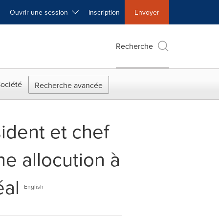
Ouvrir une session
Inscription
Envoyer
Recherche
ociété
Recherche avancée
ident et chef
e allocution à
éal
English