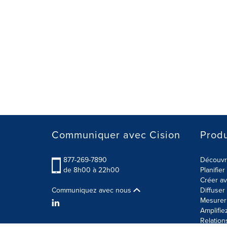
Communiquer avec Cision
Produ
877-269-7890
Découvre
de 8h00 à 22h00
Planifie
Créer av
Communiquez avec nous
Diffuse
Mesurer 
Amplifie
Relation