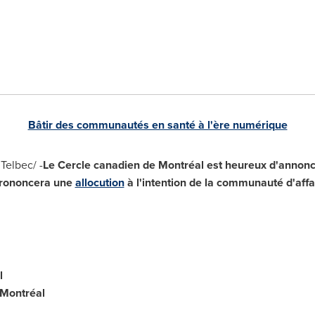
Bâtir des communautés en santé à l'ère numérique
Telbec/ -
Le Cercle canadien de Montréal est heureux d'annon
 prononcera une
allocution
à l'intention de la communauté d'affa
l
 Montréal