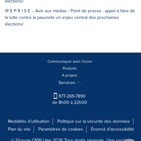
élections/
/R E P R I S E -- Avis aux médias - Point de presse : appel à faire de
la lutte contre la pauvreté un enjeu central des prochaines
élections/
Communiquer avec Cision
Produits
À propos
Services
877-269-7890
de 8h00 à 22h00
Modalités d'utilisation
Politique sur la sécurité des données
Plan du site
Paramètres de cookies
Énoncé d'accessibilité
© Groupe CNW Ltée 2026 Tous droits réservés. Une société