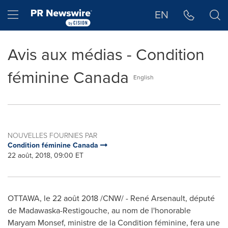
Déclaration d'accessibilité
Sauter la navigation
Hamburger menu
EN
Avis aux médias - Condition
féminine Canada
English
NOUVELLES FOURNIES PAR
Condition féminine Canada
22 août, 2018, 09:00 ET
OTTAWA
, le 22 août 2018 /CNW/ - René Arsenault, député
de
Madawaska
-
Restigouche
, au nom de l'honorable
Maryam Monsef
, ministre de la Condition féminine, fera une