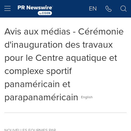
Déclaration d'accessibilité
Sauter la navigation
Hamburger menu
EN
Avis aux médias - Cérémonie
d'inauguration des travaux
pour le Centre aquatique et
complexe sportif
panaméricain et
parapanaméricain
English
NOUVELLES FOURNIES PAR