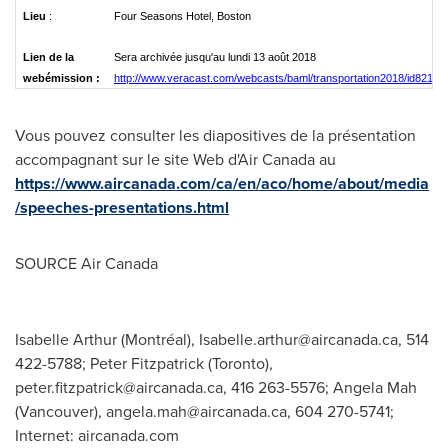
Lieu
:
Four Seasons Hotel, Boston
Lien de la
Sera archivée jusqu'au lundi 13 août 2018
webémission :
http://www.veracast.com/webcasts/baml/transportation2018/id82108
Vous pouvez consulter les diapositives de la présentation
accompagnant sur le site Web d'Air Canada au
https://www.aircanada.com/ca/en/aco/home/about/media
/speeches-presentations.html
SOURCE Air Canada
Isabelle Arthur (Montréal),
Isabelle.arthur@aircanada.ca
, 514
422-5788; Peter Fitzpatrick (Toronto),
peter.fitzpatrick@aircanada.ca
, 416 263-5576; Angela Mah
(Vancouver),
angela.mah@aircanada.ca
, 604 270-5741;
Internet: aircanada.com