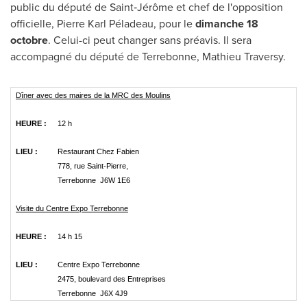
public du député de Saint‑Jérôme et chef de l'opposition
officielle, Pierre Karl Péladeau, pour le
dimanche 18
octobre
. Celui-ci peut changer sans préavis. Il sera
accompagné du député de
Terrebonne
,
Mathieu Traversy
.
Dîner avec des maires de la MRC des Moulins
HEURE :
12 h
LIEU :
Restaurant Chez Fabien
778, rue Saint-Pierre,
Terrebonne J6W 1E6
Visite du Centre Expo Terrebonne
HEURE :
14 h 15
LIEU :
Centre Expo Terrebonne
2475, boulevard des Entreprises
Terrebonne J6X 4J9