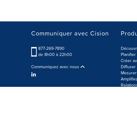
Communiquer avec Cision
Produ
877-269-7890
Découvre
de 8h00 à 22h00
Planifie
Créer av
Communiquez avec nous
Diffuse
Mesurer 
Amplifie
Relation
Modalités d'utilisation
Politique sur la sécurité des 