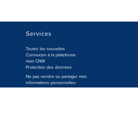
Services
Toutes les nouvelles
Connexion à la plateforme
mon CNW
Protection des données
Ne pas vendre ou partager mes
informations personnelles:
Soumettre à
Privacy@cision.com
Appelez gratuitement notre
département de la protection de la vie
privée: 877-297-8921
é
© Groupe CNW Ltée 2026 Tous droits
réservés. Une société Cision.