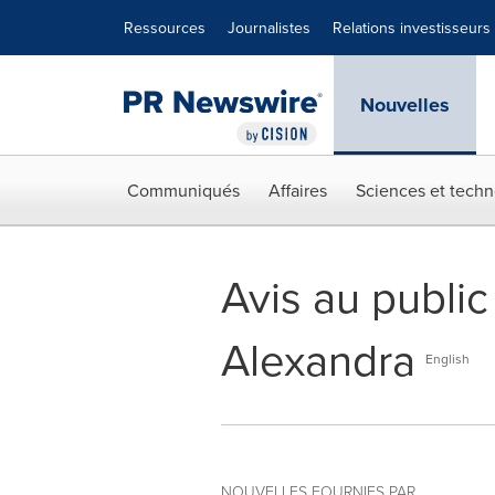
Déclaration d'accessibilité
Sauter la navigation
Ressources
Journalistes
Relations investisseurs
Nouvelles
Communiqués
Affaires
Sciences et techn
Avis au public
Alexandra
English
NOUVELLES FOURNIES PAR