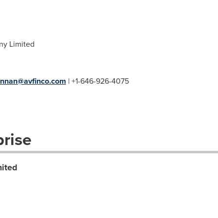
ny Limited
ennan@avfinco.com
| +1-646-926-4075
prise
ited