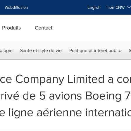
Webdiffusion
English
mon CNW
Produits
Contact
ologie
Santé et style de vie
Politique et intérêt public
S
nce Company Limited a con
rivé de 5 avions Boeing 
 ligne aérienne internati