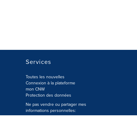
Services
Toutes les nouvelles
Connexion à la plateforme
mon CNW
Protection des données
Ne pas vendre ou partager mes
informations personnelles:
Soumettre à
Privacy@cision.com
Appelez gratuitement notre
département de la protection de la vie