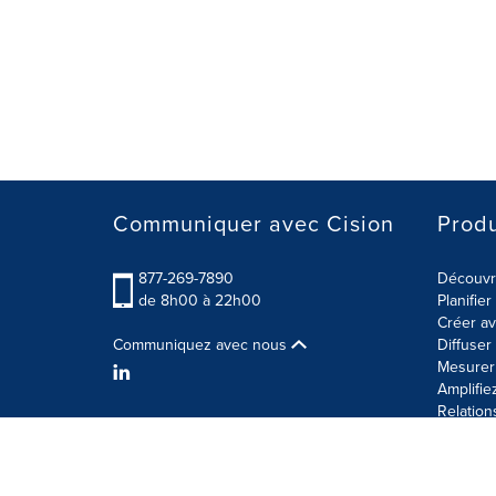
Communiquer avec Cision
Produ
877-269-7890
Découvre
de 8h00 à 22h00
Planifie
Créer av
Communiquez avec nous
Diffuse
Mesurer 
Amplifie
Relation