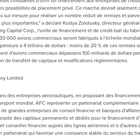
tés croissantes d'offrir un financement aux entreprises de crédit
es possibilités de placement privé. Ce marché devrait aisémen
ns sur mesure pour réaliser un nombre réduit de remises et parv
plus importantes," a déclaré
Kostya Zolotusky
, directeur génér
ng Capital Corp., l'unité de financement et de crédit-bail du fabr
33 000 avions commerciaux seront fabriqués à l'échelle mondial
périeure à 4 billions de dollars : moins de 20 % de ces remises s
ent d'avions commerciaux dépassera 100 milliards de dollars par
on de transfert de capitaux et modifications règlementaires.
ny Limited
ns des entreprises aéronautiques, en proposant des financements
nsport mondial. AFC représente un partenariat complémentaire e
de grandes entreprises de conseil financier et banques d'affaire
écessite des capitaux permanents et dédiés pour le financement d'
et conseiller financier auprès des lignes aériennes et à d'autres 
 partenariat qui favorise une croissance stable du secteur du tra