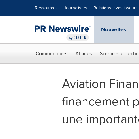
Déclaration d'accessibilité
Sauter la navigation
Ressources
Journalistes
Relations investisseurs
Nouvelles
Communiqués
Affaires
Sciences et techn
Aviation Fina
financement p
une importante