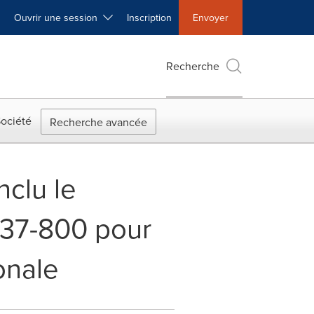
Ouvrir une session
Inscription
Envoyer
Recherche
ociété
Recherche avancée
clu le
737-800 pour
onale