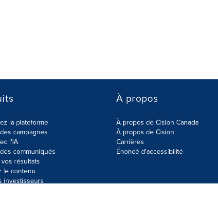
its
À propos
z la plateforme
À propos de Cision Canada
r des campagnes
À propos de Cision
ec l'IA
Carrières
r des communiqués
Énoncé d'accessibilité
vos résultats
z le contenu
s investisseurs