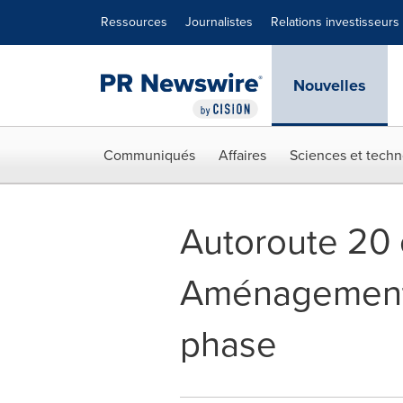
Déclaration d'accessibilité
Sauter la navigation
Ressources
Journalistes
Relations investisseurs
Nouvelles
Communiqués
Affaires
Sciences et techn
Autoroute 20 e
Aménagement 
phase