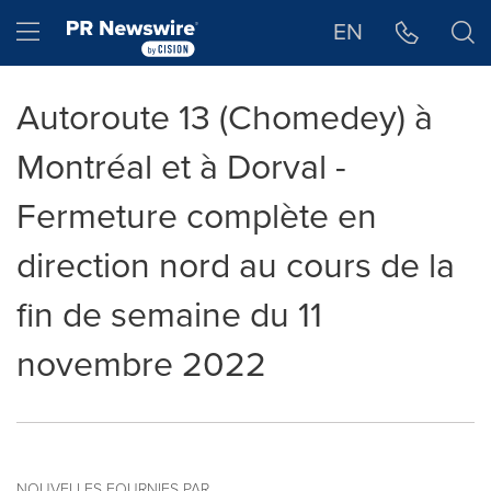
Déclaration d'accessibilité
Sauter la navigation
Hamburger menu
EN
Autoroute 13 (Chomedey) à
Montréal et à Dorval -
Fermeture complète en
direction nord au cours de la
fin de semaine du 11
novembre 2022
NOUVELLES FOURNIES PAR