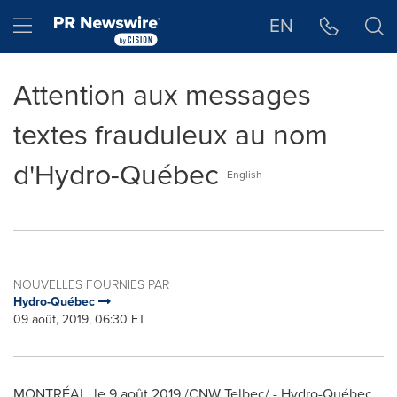
Déclaration d'accessibilité
Sauter la navigation
Hamburger menu
EN
Attention aux messages
textes frauduleux au nom
d'Hydro-Québec
English
NOUVELLES FOURNIES PAR
Hydro-Québec
09 août, 2019, 06:30 ET
MONTRÉAL, le 9 août 2019 /CNW Telbec/ - Hydro-Québec