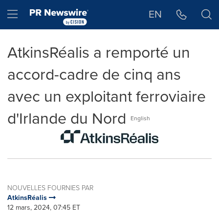
Déclaration d'accessibilité
Sauter la navigation
Hamburger menu
EN
AtkinsRéalis a remporté un
accord-cadre de cinq ans
avec un exploitant ferroviaire
d'Irlande du Nord
English
NOUVELLES FOURNIES PAR
AtkinsRéalis
12 mars, 2024, 07:45 ET