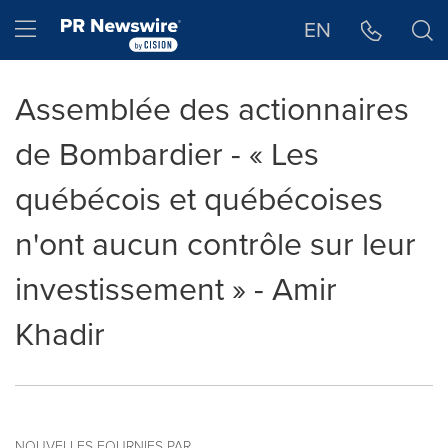
Déclaration d'accessibilité
Sauter la navigation
Hamburger menu
EN
Assemblée des actionnaires
de Bombardier - « Les
québécois et québécoises
n'ont aucun contrôle sur leur
investissement » - Amir
Khadir
NOUVELLES FOURNIES PAR