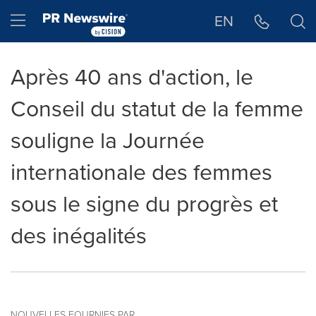
Déclaration d'accessibilité
Sauter la navigation
Hamburger menu
EN
Après 40 ans d'action, le
Conseil du statut de la femme
souligne la Journée
internationale des femmes
sous le signe du progrès et
des inégalités
NOUVELLES FOURNIES PAR