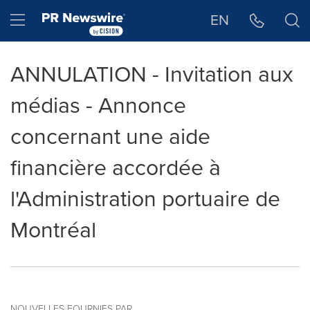
Déclaration d'accessibilité
Sauter la navigation
Hamburger menu
EN
ANNULATION - Invitation aux
médias - Annonce
concernant une aide
financière accordée à
l'Administration portuaire de
Montréal
NOUVELLES FOURNIES PAR