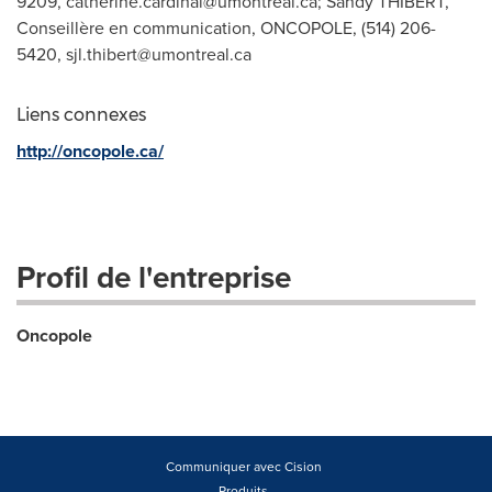
9209,
catherine.cardinal@umontreal.ca
; Sandy THIBERT,
Conseillère en communication, ONCOPOLE, (514) 206-
5420,
sjl.thibert@umontreal.ca
Liens connexes
http://oncopole.ca/
Profil de l'entreprise
Oncopole
Communiquer avec Cision
Produits