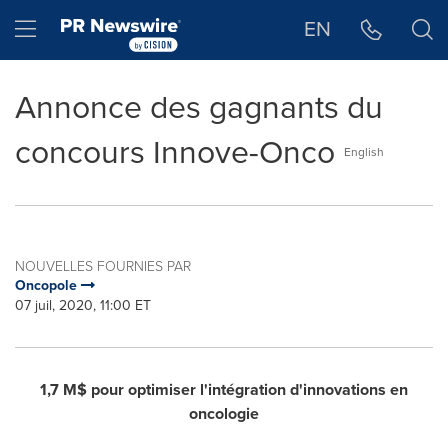
Déclaration d'accessibilité
Sauter la navigation
Hamburger menu
EN
Annonce des gagnants du
concours Innove-Onco
English
NOUVELLES FOURNIES PAR
Oncopole
07 juil, 2020, 11:00 ET
1,7 M$ pour optimiser l'intégration d'innovations en
oncologie