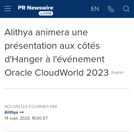
Déclaration d'accessibilité
Sauter la navigation
Hamburger menu
EN
Alithya animera une
présentation aux côtés
d'Hanger à l'événement
Oracle CloudWorld 2023
English
NOUVELLES FOURNIES PAR
Alithya
14 sept, 2023, 16:00 ET