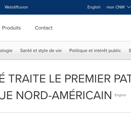
Webdiffusion
English
mon CNW
Produits
Contact
ologie
Santé et style de vie
Politique et intérêt public
S
É TRAITE LE PREMIER PA
QUE NORD-AMÉRICAIN
English