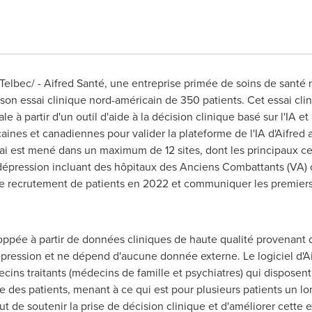
elbec/ - Aifred Santé, une entreprise primée de soins de santé
 son essai clinique nord-américain de 350 patients. Cet essai cl
e à partir d'un outil d'aide à la décision clinique basé sur l'IA e
aines et canadiennes pour valider la plateforme de l'IA d'Aifred 
ai est mené dans un maximum de 12 sites, dont les principaux ce
dépression incluant des hôpitaux des Anciens Combattants (VA) o
le recrutement de patients en
2022 et
communiquer les premiers r
oppée à partir de données cliniques de haute qualité provenant d
épression et ne dépend d'aucune donnée externe. Le logiciel d'A
ins traitants (médecins de famille et psychiatres) qui disposent 
e des patients, menant à ce qui est pour plusieurs patients un lo
 but de soutenir la prise de décision clinique et d'améliorer cett