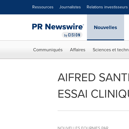
Déclaration d'accessibilité
Sauter la navigation
Ressources
Journalistes
Relations investisseurs
Nouvelles
Communiqués
Affaires
Sciences et techn
AIFRED SANT
ESSAI CLINI
NOUVELLES FOURNIES PAR