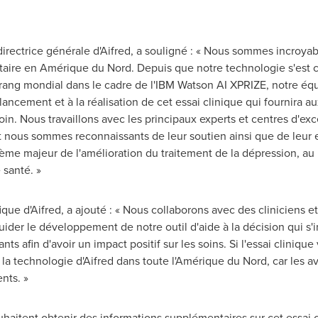
 directrice générale d'Aifred, a souligné : « Nous sommes incr
taire en Amérique du Nord. Depuis que notre technologie s'est 
ng mondial dans le cadre de l'IBM Watson AI XPRIZE, notre équip
 lancement et à la réalisation de cet essai clinique qui fournira a
oin. Nous travaillons avec les principaux experts et centres d'exc
 nous sommes reconnaissants de leur soutien ainsi que de leur
me majeur de l'amélioration du traitement de la dépression, au b
santé. »
fique d'Aifred, a ajouté : « Nous collaborons avec des cliniciens 
uider le développement de notre outil d'aide à la décision qui s'in
ants afin d'avoir un impact positif sur les soins. Si l'essai cliniqu
la technologie d'Aifred dans toute l'Amérique du Nord, car les av
nts. »
uhaitent obtenir des informations supplémentaires sur cet essai c