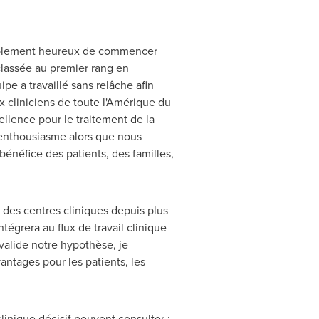
oyablement heureux de commencer
classée au premier rang en
e a travaillé sans relâche afin
ux cliniciens de toute l'Amérique du
ellence pour le traitement de la
 enthousiasme alors que nous
énéfice des patients, des familles,
et des centres cliniques depuis plus
tégrera au flux de travail clinique
e valide notre hypothèse, je
antages pour les patients, les
linique décisif peuvent consulter :