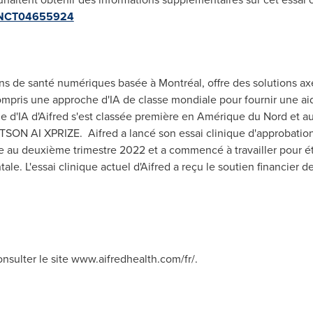
how/NCT04655924
ins de santé numériques basée à Montréal, offre des solutions axé
ompris une approche d'IA de classe mondiale pour fournir une aid
ie d'IA d'Aifred s'est classée première en Amérique du Nord et 
TSON
AI XPRIZE. Aifred a lancé son essai clinique d'approbation
re au deuxième trimestre
2022 et
a commencé à travailler pour é
e. L'essai clinique actuel d'Aifred a reçu le soutien financier 
onsulter le site www.aifredhealth.com/fr/.