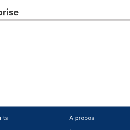
prise
its
À propos