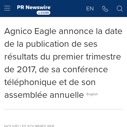
Déclaration d'accessibilité
Sauter la navigation
Hamburger menu
EN
Agnico Eagle annonce la date
de la publication de ses
résultats du premier trimestre
de 2017, de sa conférence
téléphonique et de son
assemblée annuelle
English
NOUVELLES FOURNIES PAR