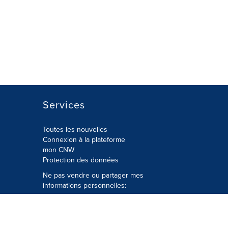
Services
Toutes les nouvelles
Connexion à la plateforme
mon CNW
Protection des données
Ne pas vendre ou partager mes
informations personnelles:
Soumettre à
Privacy@cision.com
Appelez gratuitement notre
département de la protection de la vie