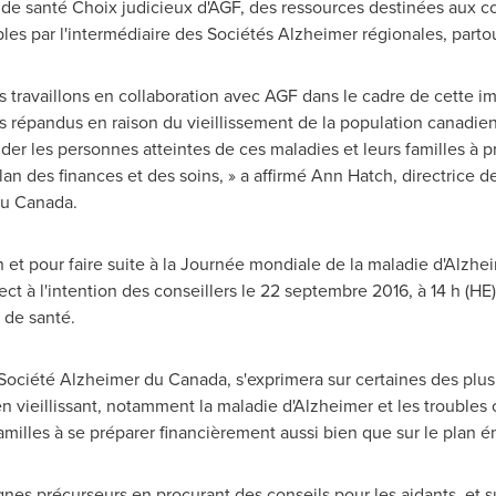
e santé Choix judicieux d'AGF, des ressources destinées aux con
es par l'intermédiaire des Sociétés Alzheimer régionales, parto
travaillons en collaboration avec AGF dans le cadre de cette imp
s répandus en raison du vieillissement de la population canadienn
'aider les personnes atteintes de ces maladies et leurs familles à
lan des finances et des soins, » a affirmé
Ann Hatch
, directrice d
du
Canada
.
n et pour faire suite à la Journée mondiale de la maladie d'Alzh
 à l'intention des conseillers le 22 septembre 2016, à 14 h (HE), 
 de santé.
, Société Alzheimer du
Canada
, s'exprimera sur certaines des plu
n vieillissant, notamment la maladie d'Alzheimer et les troubles c
amilles à se préparer financièrement aussi bien que sur le plan ém
gnes précurseurs en procurant des conseils pour les aidants, et su