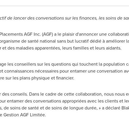
tif de lancer des conversations sur les finances, les soins de s
lacements AGF Inc. (AGF) a le plaisir d'annoncer une collaborat
l organisme de santé national sans but lucratif dédié à améliorer 
 et des maladies apparentées, leurs familles et leurs aidants.
tage les conseillers sur les questions qui touchent la population 
ls et connaissances nécessaires pour entamer une conversation a
re sur les plans physique et financier.
des conseils. Dans le cadre de cette collaboration, nous nous e
pour entamer des conversations appropriées avec les clients et le
s, de soins de santé et de soins de longue durée, » a déclaré
Bla
de Gestion AGF Limitée.