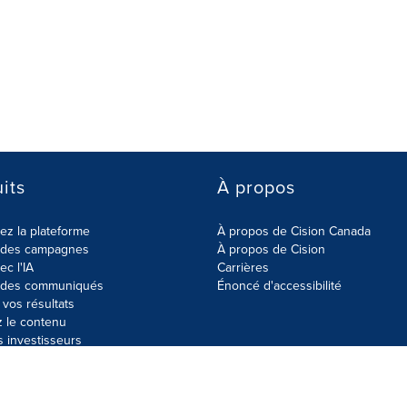
its
À propos
z la plateforme
À propos de Cision Canada
r des campagnes
À propos de Cision
ec l'IA
Carrières
r des communiqués
Énoncé d'accessibilité
vos résultats
z le contenu
s investisseurs