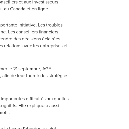
seillers et aux investisseurs
ut au
Canada
et en ligne.
ortante initiative. Les troubles
e. Les conseillers financiers
 prendre des décisions éclairées
es relations avec les entreprises et
eimer le 21 septembre, AGF
afin de leur fournir des stratégies
s importantes difficultés auxquelles
ognitifs. Elle expliquera aussi
otif.
r la façon d'aborder le sujet