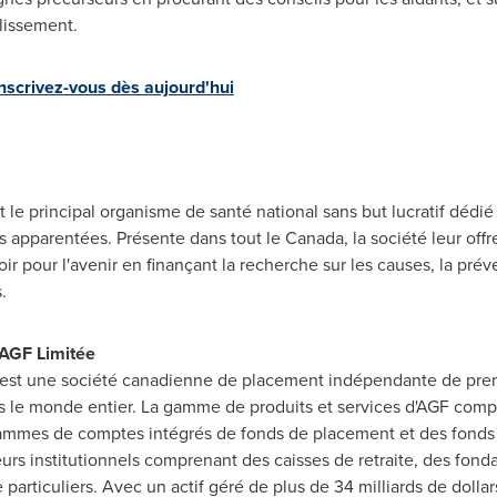
llissement.
nscrivez-vous dès aujourd'hui
t le principal organisme de santé national sans but lucratif dédi
s apparentées. Présente dans tout le
Canada
, la société leur off
ir pour l'avenir en finançant la recherche sur les causes, la prév
.
 AGF Limitée
 est une société canadienne de placement indépendante de prem
ans le monde entier. La gamme de produits et services d'AGF com
mmes de comptes intégrés de fonds de placement et des fond
eurs institutionnels comprenant des caisses de retraite, des fond
rticuliers. Avec un actif géré de plus de 34 milliards de dollars