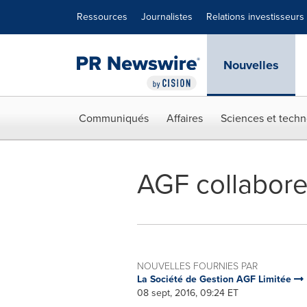
Déclaration d'accessibilité
Sauter la navigation
Ressources
Journalistes
Relations investisseurs
Nouvelles
Communiqués
Affaires
Sciences et techn
AGF collabore
NOUVELLES FOURNIES PAR
La Société de Gestion AGF Limitée
08 sept, 2016, 09:24 ET