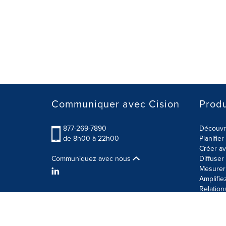
Communiquer avec Cision
Produ
877-269-7890
Découvre
de 8h00 à 22h00
Planifie
Créer av
Communiquez avec nous
Diffuse
Mesurer 
Amplifie
Relation