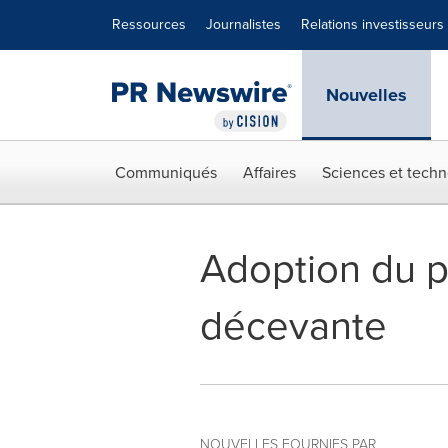
Déclaration d'accessibilité
Sauter la navigation
Ressources
Journalistes
Relations investisseurs
Nouvelles
Communiqués
Affaires
Sciences et techn
Adoption du pr
décevante
NOUVELLES FOURNIES PAR