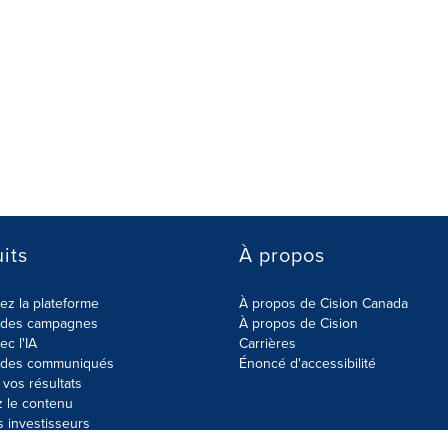
its
À propos
z la plateforme
À propos de Cision Canada
r des campagnes
À propos de Cision
ec l'IA
Carrières
r des communiqués
Énoncé d'accessibilité
vos résultats
z le contenu
s investisseurs