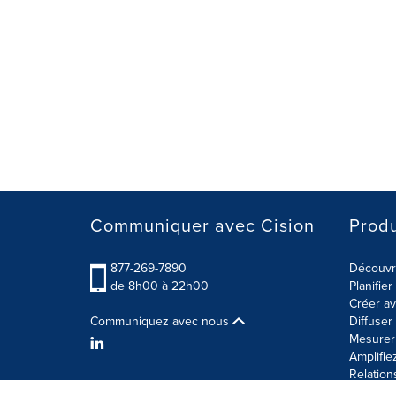
Communiquer avec Cision
Produ
877-269-7890
Découvre
de 8h00 à 22h00
Planifie
Créer av
Communiquez avec nous
Diffuse
Mesurer 
Amplifie
Relation