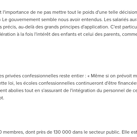
l'importance de ne pas mettre tout le poids d'une telle décisio
: « Le gouvernement semble nous avoir entendus. Les salariés au
as précis, au-delà des grands principes d'application. C'est parti
ration à la fois l'intérêt des enfants et celui des parents, comm
les privées confessionnelles reste entier : « Même si on prévoit 
tte loi, les écoles confessionnelles continueront d'être financé
nt abolies tout en s'assurant de l'intégration du personnel de c
ot
.
embres, dont près de 130 000 dans le secteur public. Elle est l