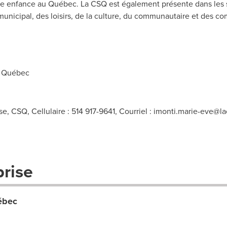
te enfance au Québec. La CSQ est également présente dans les s
municipal, des loisirs, de la culture, du communautaire et des c
u Québec
, CSQ, Cellulaire : 514 917-9641, Courriel :
imonti.marie-eve@la
prise
ébec