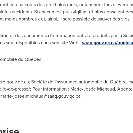
ont lieu au cours des prochains mois, notamment lors d'événemen
nir les accidents. Si chacun est plus vigilant et plus conscient 
nt moins nombreux et, ainsi, il sera possible de sauver des vies.
sation et des documents d'information ont été produits par la Soc
ns sont disponibles dans son site Web :
saaq.gouv.qc.ca/angles
tomobile du Québec
 crq.gouv.qc.ca; Société de l'assurance automobile du Québec : s
alle-de-presse/; Pour information : Marie-Josée Michaud, Agente
,
marie-josee.michaud@saaq.gouv.qc.ca
prise