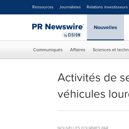
Déclaration d'accessibilité
Sauter la navigation
Ressources
Journalistes
Relations investisseurs
Nouvelles
Communiqués
Affaires
Sciences et techn
Activités de s
véhicules lou
NOUVELLES FOURNIES PAR