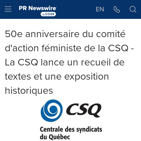
Déclaration d'accessibilité
Sauter la navigation
Hamburger menu
EN
50e anniversaire du comité
d'action féministe de la CSQ -
La CSQ lance un recueil de
textes et une exposition
historiques