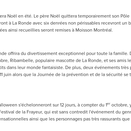
rera Noël en été. Le père Noël quittera temporairement son Pôle N
ont à La Ronde avec six denrées non périssables recevront un bo
nrées ainsi recueillies seront remises à Moisson Montréal.
de offrira du divertissement exceptionnel pour toute la famille. 
embre, Ribambelle, populaire mascotte de La Ronde, et ses amis 
tits dans leur monde fantaisiste. De plus, deux événements très 
 juin alors que la Journée de la prévention et de la sécurité se ti
er
alloween
s'échelonneront sur 12 jours, à compter du 1
octobre, 
 Festival de la Frayeur, qui est sans contredit l'événement du ge
ensationnelles ainsi que les personnages pas très rassurants qu