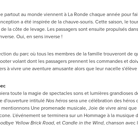
de partout au monde viennent à La Ronde chaque année pour fai
nception a été inspirée de la chauve-souris. Cette saison, le 
de la côte de levage. Les passagers sont ensuite propulsés dans 
nverse. Oui, en sens inverse !
ection du parc où tous les membres de la famille trouveront de q
cooter volant dont les passagers prennent les commandes et doi
ers à vivre une aventure amusante alors que leur nacelle s'élève d
bec
loiera toute la magie de spectacles sons et lumières grandioses d
 d'ouverture intitulé
Nos héros
sera une célébration des héros d
es, mentionnons Une promenade musicale,
Joie de
vivre ainsi que
rricone. L'événement se terminera sur un Hommage à la musique 
odbye Yellow Brick Road
, et
Candle in the Wind
, chanson avec 