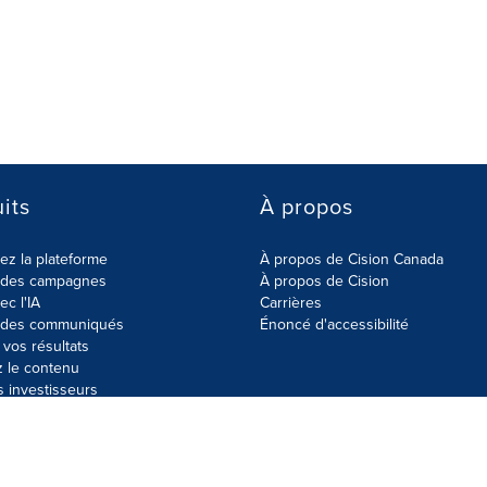
its
À propos
z la plateforme
À propos de Cision Canada
r des campagnes
À propos de Cision
ec l'IA
Carrières
r des communiqués
Énoncé d'accessibilité
vos résultats
z le contenu
s investisseurs