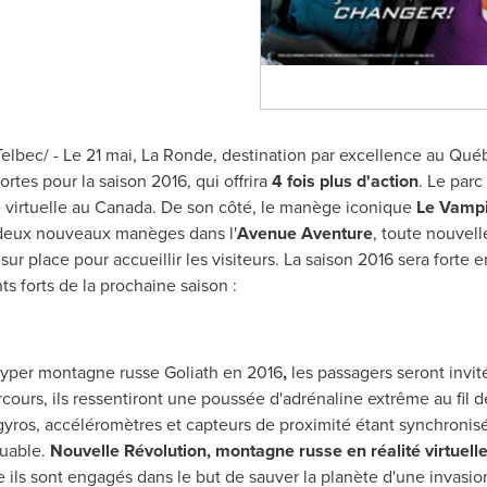
ec/ - Le 21 mai, La Ronde, destination par excellence au Québe
ortes pour la saison 2016, qui offrira
4 fois plus d'action
. Le par
 virtuelle au
Canada
. De son côté, le manège iconique
Le Vamp
 deux nouveaux manèges dans l'
Avenue Aventure
, toute nouvell
ur place pour accueillir les visiteurs. La saison 2016 sera forte e
ts forts de la prochaine saison :
yper montagne russe Goliath en 2016
,
les passagers seront invit
parcours, ils ressentiront une poussée d'adrénaline extrême au fil 
 gyros, accéléromètres et capteurs de proximité étant synchronis
quable.
Nouvelle Révolution, montagne russe en réalité virtuell
le ils sont engagés dans le but de sauver la planète d'une invasion