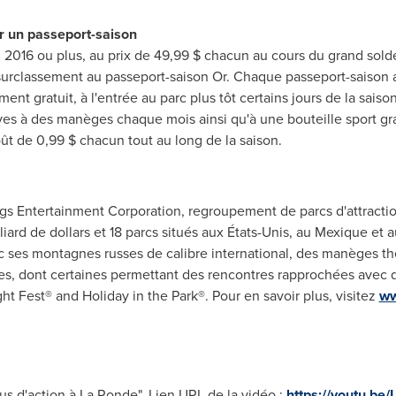
r un passeport-saison
 2016 ou plus, au prix de 49,99 $ chacun au cours du grand sold
urclassement au passeport-saison Or. Chaque passeport-saison 
t gratuit, à l'entrée au parc plus tôt certains jours de la saison
ves à des manèges chaque mois ainsi qu'à une bouteille sport gra
oût de 0,99 $ chacun tout au long de la saison.
ags Entertainment Corporation, regroupement de parcs d'attracti
iard de dollars et 18 parcs situés aux États-Unis, au Mexique et 
vec ses montagnes russes de calibre international, des manèges th
ues, dont certaines permettant des rencontres rapprochées avec 
ht Fest® and Holiday in the Park®. Pour en savoir plus, visitez
ww
lus d'action à La Ronde". Lien URL de la vidéo :
https://youtu.b