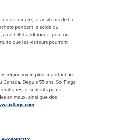
e du décompte, les visiteurs de La
acheté pendant le solde du
, à un billet additionnel pour un
tuite que les visiteurs pourront
ons régionaux le plus important au
au
Canada
. Depuis 55 ans, Six Flags
ématiques, d'excitants parcs
des animaux, ainsi que des
w.sixflags.com
e/LiRyX9N0QTY