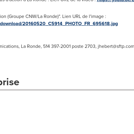
tion (Groupe CNW/La Ronde)". Lien URL de l'image :
ges/download/20160520_C5914_PHOTO_FR_695618.jpg
nications, La Ronde, 514 397-2001 poste 2703,
jhebert@sftp.co
prise