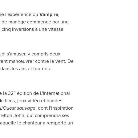
re l'expérience du
Vampire
,
tour de manège commence par une
cinq inversions à une vitesse
uoi s'amuser, y compris deux
vent manœuvrer contre le vent. De
ans les airs et tournoie.
e
e la 32
édition de L'International
e films, jeux vidéo et bandes
L'Ouest sauvage
, dont l'inspiration
d'Elton John, qui comprendra ses
laquelle le chanteur a remporté un