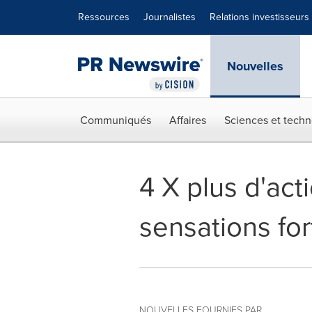
Déclaration d'accessibilité
Sauter la navigation
Ressources
Journalistes
Relations investisseurs
Nouvelles
Communiqués
Affaires
Sciences et techn
4 X plus d'act
sensations for
NOUVELLES FOURNIES PAR