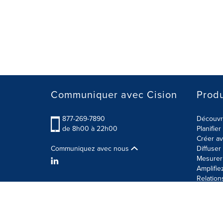
Communiquer avec Cision
Produ
877-269-7890
Découvre
de 8h00 à 22h00
Planifie
Créer av
Communiquez avec nous
Diffuse
Mesurer 
Amplifie
Relation