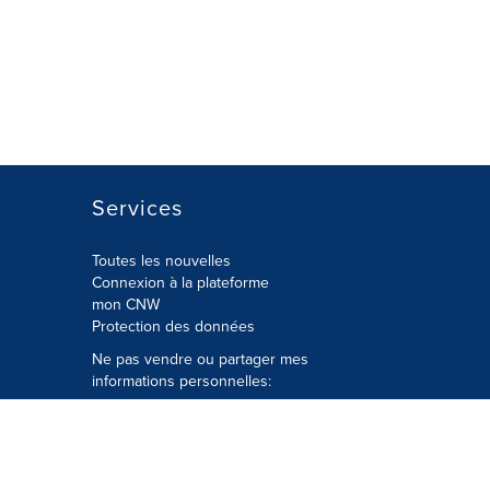
Services
Toutes les nouvelles
Connexion à la plateforme
mon CNW
Protection des données
Ne pas vendre ou partager mes
informations personnelles:
Soumettre à
Privacy@cision.com
Appelez gratuitement notre
département de la protection de la vie
privée: 877-297-8921