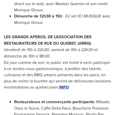
direct sur le web, avec
Meeker Guerrier
et son invité
Monique Giroux
Dimanche de
12h30 à 15h
:
DJ set
ICI MUSIQUE
avec
Monique Giroux
LES GRANDS APEROS, DE L'ASSOCIATION DES
RESTAURATEURS DE RUE DU QUEBEC (ARRQ)
Vendredi de 15h à 22h30, samedi de 10h à 22h30 et
dimanche de 10h à 18h30
De jour comme de soir, le public est invité à venir participer
à ce rendez-vous gastronomique, à profiter des talents
culinaires et des BBQ urbains présents dans les parcs, en
plus de visiter la buvette qui servira de délicieuses boissons
montréalaises ou québécoises
INFO
Restaurateurs et commerçants participants:
Mikado,
Osez le Sucre, Caffe Della Pace, Boucherie Provision,
Fromagerie Yannick, Première Moisson, Phyllo Bar