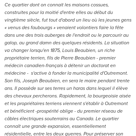
Ce quartier dont on connait les maisons cossues,
construites pour la moitié d'entre elles au début du
vingtième siècle, fut tout d'abord un lieu où les jeunes gens
« venus des faubourgs » venaient volontiers faire la fête
dans une des trois auberges de l'endroit ou le parcourir au
galop, au grand damn des quelques résidents. La situation
va changer lorsqu'en 1875,
Louis Beaubien
, un riche
propriétaire terrien, fils de
Pierre Beaubien
- premier
médecin canadien-français à détenir un doctorat en
médecine - s'active à fonder la municipalité d'
Outremont
.
Son fils,
Joseph Beaubien
, en sera le maire pendant trente
ans. Il possède sur ses terres un haras dans lequel il élève
des chevaux percherons. Rapidement, la bourgeoisie aisée
et les propriétaires terriens viennent s'établir à
Outremont
et bénéficient -prospérité oblige - du premier réseau de
câbles électriques souterrains au
Canada
. Le quartier
connaît une grande expansion, essentiellement
résidentielle, entre les deux guerres. Pour préserver son