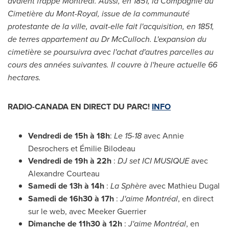
avaient frappé Montréal. Aussi, en 1851, la Compagnie du
Cimetière du
Mont-Royal
, issue de la communauté
protestante de la ville, avait-elle fait l'acquisition, en 1851,
de terres appartement au Dr McCulloch. L'expansion du
cimetière se poursuivra avec l'achat d'autres parcelles au
cours des années suivantes. Il couvre à l'heure actuelle 66
hectares.
RADIO-
CANADA
EN DIRECT DU PARC!
INFO
Vendredi de 15h à 18h
:
Le 15-18
avec
Annie
Desrochers
et Émilie Bilodeau
Vendredi de 19h à 22h
:
DJ set
ICI MUSIQUE
avec
Alexandre Courteau
Samedi de
13h à 14h
:
La Sphère
avec
Mathieu Dugal
Samedi de
16h30 à 17h
:
J'aime Montréal
, en direct
sur le web, avec
Meeker Guerrier
Dimanche de
11h30 à 12h
:
J'aime Montréal
, en