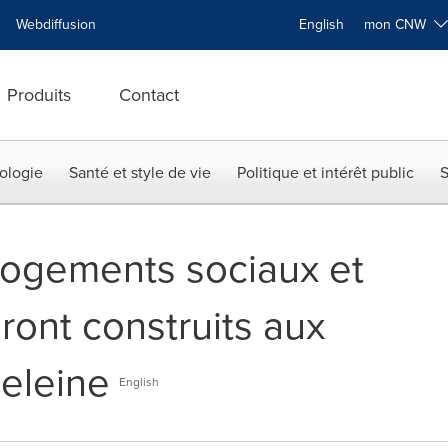
Webdiffusion
English
mon CNW
Produits
Contact
ologie
Santé et style de vie
Politique et intérêt public
S
logements sociaux et
ront construits aux
deleine
English