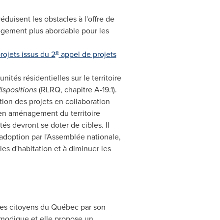
duisent les obstacles à l'offre de
logement plus abordable pour les
e
rojets issus du 2
appel de projets
ités résidentielles sur le territoire
ispositions
(RLRQ, chapitre A-19.1).
ion des projets en collaboration
en aménagement du territoire
és devront se doter de cibles. Il
 adoption par l'Assemblée nationale,
bles d'habitation et à diminuer les
des citoyens du Québec par son
r modique et elle propose un