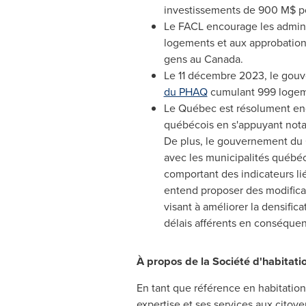
investissements de 900 M$ po
Le FACL encourage les administ
logements et aux approbations
gens au
Canada
.
Le 11 décembre 2023, le gou
du PHAQ
cumulant 999 logem
Le Québec est résolument engag
québécois en s'appuyant not
De plus, le gouvernement du Q
avec les municipalités québé
comportant des indicateurs lié
entend proposer des modificati
visant à améliorer la densifica
délais afférents en conséque
À propos de la Société d'habitat
En tant que référence en habitatio
expertise et ses services aux citoy