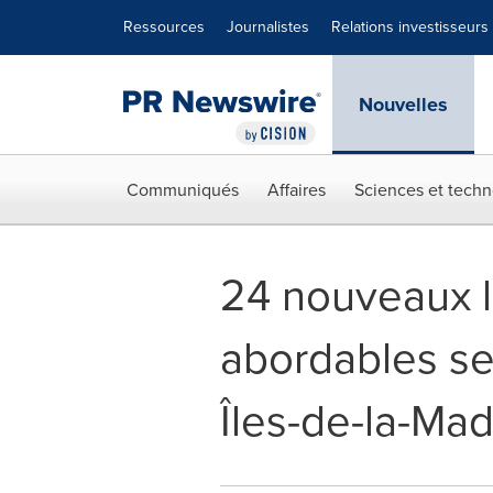
Déclaration d'accessibilité
Sauter la navigation
Ressources
Journalistes
Relations investisseurs
Nouvelles
Communiqués
Affaires
Sciences et techn
24 nouveaux 
abordables se
Îles-de-la-Ma