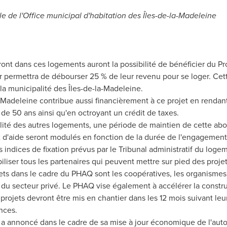
ale de l'Office municipal d'habitation des Îles-de-la-Madeleine
ront dans ces logements auront la possibilité de bénéficier du
 permettra de débourser 25 % de leur revenu pour se loger. Cet
la municipalité des Îles-de-la-Madeleine.
-Madeleine contribue aussi financièrement à ce projet en rendant
de 50 ans ainsi qu'en octroyant un crédit de taxes.
ilité des autres logements, une période de maintien de cette abor
ux d'aide seront modulés en fonction de la durée de l'engagement
indices de fixation prévus par le Tribunal administratif du loge
iliser tous les partenaires qui peuvent mettre sur pied des pro
s dans le cadre du PHAQ sont les coopératives, les organismes à 
es du secteur privé. Le PHAQ vise également à accélérer la constr
rojets devront être mis en chantier dans les 12 mois suivant leur 
nces.
 annoncé dans le cadre de sa mise à jour économique de l'au