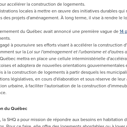
ur accélérer la construction de logements.
rations locales à mettre en œuvre des initiatives durables qui ré
 des projets d'aménagement. À long terme, il vise à rendre le 
vernement du Québec avait annoncé une première vague de
14 p
ents.
é à poursuivre ses efforts visant à accélérer la construction d'un
amment sur la
Loi sur l'aménagement et l'urbanisme et d'autres d
uébec mettra en place une cellule interministérielle d'accélérat
coises et adoptera de nouvelles orientations gouvernementales 
s à la construction de logements à partir desquels les municipalit
ons législatives, en cours d'élaboration et sous réserve de leur
tion urbaine, à faciliter l'autorisation de la construction d'immeu
nce.
ion du Québec
n, la SHQ a pour mission de répondre aux besoins en habitation 
ens. Pour ce faire, elle offre des logements abordables ou à loye