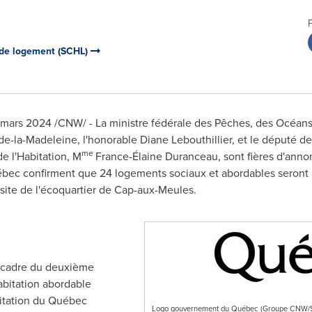
 de logement (SCHL)
r mars 2024
/CNW/ - La ministre fédérale des Pêches, des Océans
de-la-Madeleine, l'honorable Diane Lebouthillier, et le député 
me
e l'Habitation, M
France
-Élaine Duranceau, sont fières d'ann
c confirment que 24 logements sociaux et abordables seront bie
site de l'écoquartier de
Cap-aux-Meules
.
e cadre du deuxième
bitation abordable
itation du Québec
Logo gouvernement du Québec (Groupe CNW/So