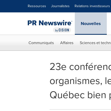
Déclaration d'accessibilité
Sauter la navigation
Ressources
Journalistes
Relations investisseurs
Nouvelles
Communiqués
Affaires
Sciences et techn
23e conférence
organismes, le
Québec bien 