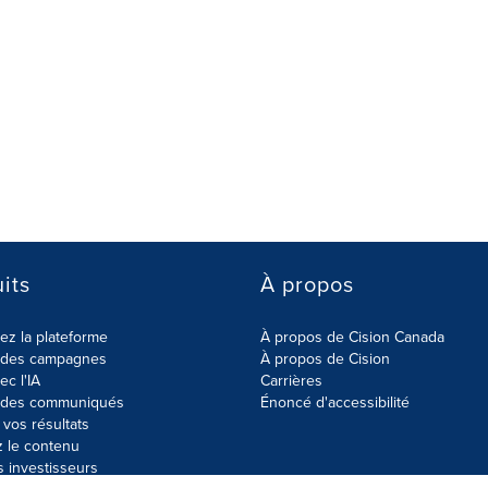
its
À propos
z la plateforme
À propos de Cision Canada
r des campagnes
À propos de Cision
ec l'IA
Carrières
r des communiqués
Énoncé d'accessibilité
vos résultats
z le contenu
s investisseurs