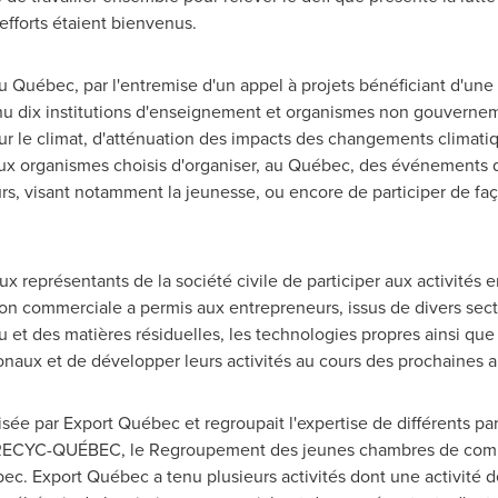
efforts étaient bienvenus.
 Québec, par l'entremise d'un appel à projets bénéficiant d'un
nu dix institutions d'enseignement et organismes non gouverne
sur le climat, d'atténuation des impacts des changements climati
aux organismes choisis d'organiser, au Québec, des événements d
rs, visant notamment la jeunesse, ou encore de participer de faç
aux représentants de la société civile de participer aux activités 
sion commerciale a permis aux entrepreneurs, issus de divers sect
u et des matières résiduelles, les technologies propres ainsi que 
ionaux et de développer leurs activités au cours des prochaines 
sée par Export Québec et regroupait l'expertise de différents pa
 RECYC-QUÉBEC, le Regroupement des jeunes chambres de com
. Export Québec a tenu plusieurs activités dont une activité de