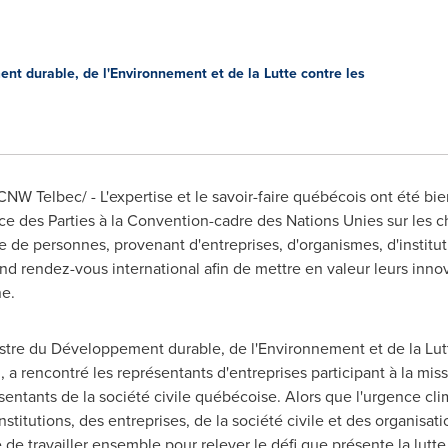
nt durable, de l'Environnement et de la Lutte contre les
CNW Telbec/ - L'expertise et le savoir-faire québécois ont été bi
 des Parties à la Convention-cadre des Nations Unies sur les 
ne de personnes, provenant d'entreprises, d'organismes, d'instit
and rendez-vous international afin de mettre en valeur leurs inno
e.
nistre du Développement durable, de l'Environnement et de la Lu
 a rencontré les représentants d'entreprises participant à la mi
entants de la société civile québécoise. Alors que l'urgence cl
titutions, des entreprises, de la société civile et des organisatio
e de travailler ensemble pour relever le défi que présente la lut