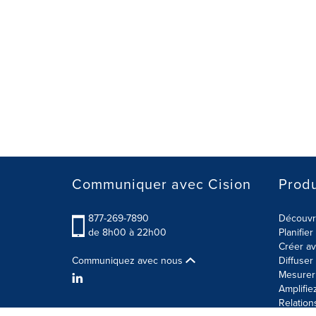
Communiquer avec Cision
Produ
877-269-7890
Découvre
de 8h00 à 22h00
Planifie
Créer av
Communiquez avec nous
Diffuse
Mesurer 
Amplifie
Relation