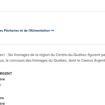
des Pêcheries et de l'Alimentation
c/ - Six fromages de la région du Centre-du-Québec figurent pa
s, le concours des fromages du Québec, dont le Caseus Argent. 
 ARGENT
ère
e
ans
ère