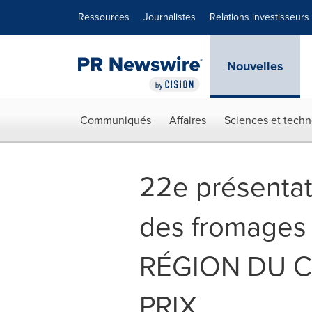
Déclaration d'accessibilité
Sauter la navigation
Ressources
Journalistes
Relations investisseurs
Nouvelles
Communiqués
Affaires
Sciences et techn
22e présentat
des fromages
RÉGION DU 
PRIX