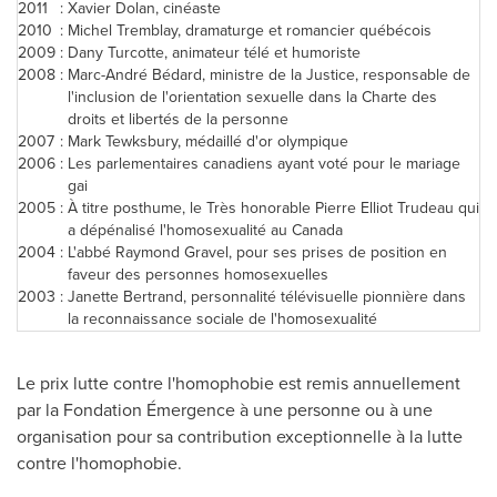
2011
:
Xavier Dolan
, cinéaste
2010
:
Michel Tremblay
, dramaturge et romancier québécois
2009
:
Dany Turcotte, animateur télé et humoriste
2008
:
Marc-André Bédard, ministre de la Justice, responsable de
l'inclusion de l'orientation sexuelle dans la Charte des
droits et libertés de la personne
2007
:
Mark Tewksbury
, médaillé d'or olympique
2006
:
Les parlementaires canadiens ayant voté pour le mariage
gai
2005
:
À titre posthume, le Très honorable
Pierre Elliot Trudeau
qui
a dépénalisé l'homosexualité au
Canada
2004
:
L'abbé
Raymond Gravel
, pour ses prises de position en
faveur des personnes homosexuelles
2003
:
Janette Bertrand
, personnalité télévisuelle pionnière dans
la reconnaissance sociale de l'homosexualité
Le prix lutte contre l'homophobie est remis annuellement
par la Fondation Émergence à une personne ou à une
organisation pour sa contribution exceptionnelle à la lutte
contre l'homophobie.