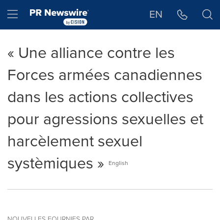
Déclaration d'accessibilité
Sauter la navigation
Hamburger menu
EN
« Une alliance contre les
Forces armées canadiennes
dans les actions collectives
pour agressions sexuelles et
harcèlement sexuel
systèmiques »
English
NOUVELLES FOURNIES PAR