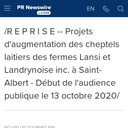
Déclaration d'accessibilité
Sauter la navigation
Hamburger menu
EN
/R E P R I S E -- Projets
d'augmentation des cheptels
laitiers des fermes Lansi et
Landrynoise inc. à Saint-
Albert - Début de l'audience
publique le 13 octobre 2020/
NOUVELLES FOURNIES PAR