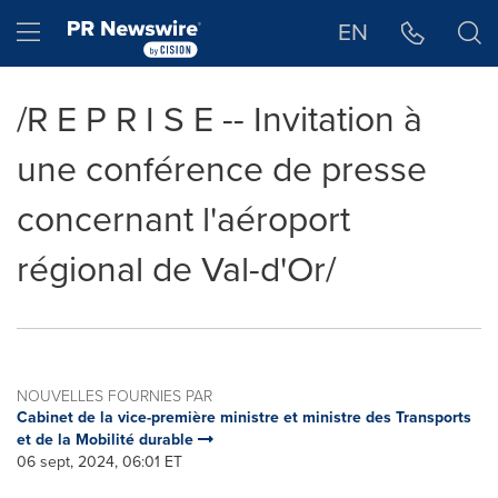
Déclaration d'accessibilité
Sauter la navigation
Hamburger menu
EN
/R E P R I S E -- Invitation à
une conférence de presse
concernant l'aéroport
régional de Val-d'Or/
NOUVELLES FOURNIES PAR
Cabinet de la vice-première ministre et ministre des Transports
et de la Mobilité durable
06 sept, 2024, 06:01 ET