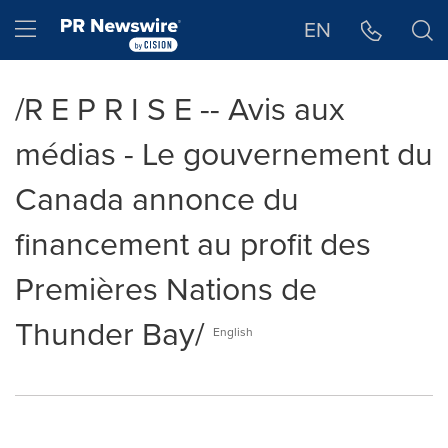
Déclaration d'accessibilité
Sauter la navigation
Hamburger menu
EN
/R E P R I S E -- Avis aux
médias - Le gouvernement du
Canada annonce du
financement au profit des
Premières Nations de
Thunder Bay/
English