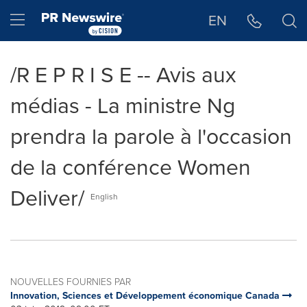
Déclaration d'accessibilité
Sauter la navigation
Hamburger menu
EN
/R E P R I S E -- Avis aux
médias - La ministre Ng
prendra la parole à l'occasion
de la conférence Women
Deliver/
English
NOUVELLES FOURNIES PAR
Innovation, Sciences et Développement économique Canada