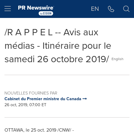
Déclaration d'accessibilité
Sauter la navigation
Hamburger menu
EN
/R A P P E L -- Avis aux
médias - Itinéraire pour le
samedi 26 octobre 2019/
English
NOUVELLES FOURNIES PAR
Cabinet du Premier ministre du Canada
26 oct, 2019, 07:00 ET
OTTAWA
, le
25 oct. 2019
/CNW/ -