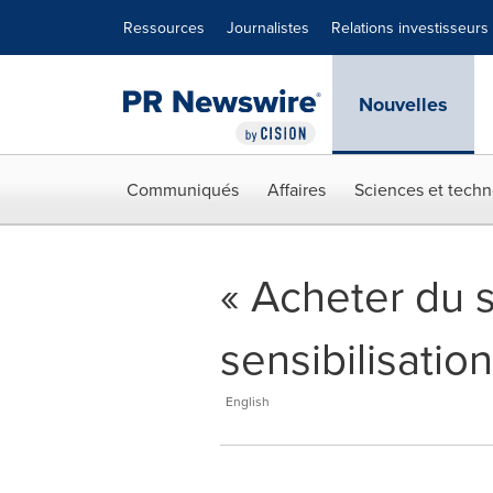
Déclaration d'accessibilité
Sauter la navigation
Ressources
Journalistes
Relations investisseurs
Nouvelles
Communiqués
Affaires
Sciences et techn
« Acheter du 
sensibilisation
English