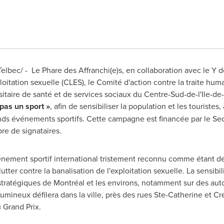
Telbec/ -
Le Phare
des Affranchi(e)s, en collaboration avec le Y
loitation sexuelle (CLES), le Comité d'action contre la traite hum
sitaire de santé et de services sociaux du Centre-Sud-de-l'Ile-de-M
pas un sport »
, afin de sensibiliser la population et les touristes,
ds événements sportifs. Cette campagne est financée par le Secr
e de signataires.
énement sportif international tristement reconnu comme étant d
tter contre la banalisation de l'exploitation sexuelle. La sensibil
stratégiques de Montréal et les environs, notamment sur des auto
umineux défilera dans la ville, près des rues
Ste-Catherine
et Cr
u Grand Prix.