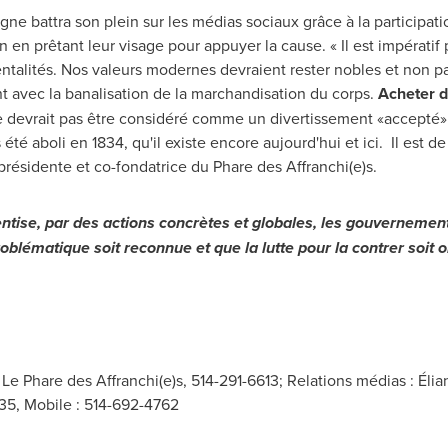
 battra son plein sur les médias sociaux grâce à la participati
en prêtant leur visage pour appuyer la cause. « Il est impératif 
talités. Nos valeurs modernes devraient rester nobles et non p
 avec la banalisation de la marchandisation du corps.
Acheter d
devrait pas être considéré comme un divertissement «accepté» 
é aboli en 1834, qu'il existe encore aujourd'hui et ici. Il est de 
 présidente et co-fondatrice du Phare des Affranchi(e)s.
ntise, par des actions concrètes et globales, les gouvernement
blématique soit reconnue et que la lutte pour la contrer soit o
, Le Phare des Affranchi(e)s, 514-291-6613; Relations médias : Él
5, Mobile : 514-692-4762