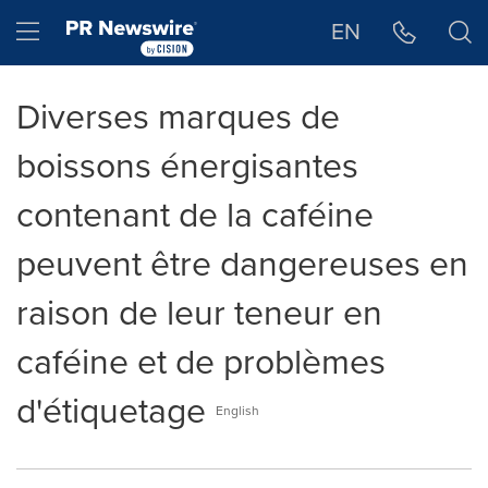
Déclaration d'accessibilité
Sauter la navigation
Hamburger menu
EN
Diverses marques de
boissons énergisantes
contenant de la caféine
peuvent être dangereuses en
raison de leur teneur en
caféine et de problèmes
d'étiquetage
English